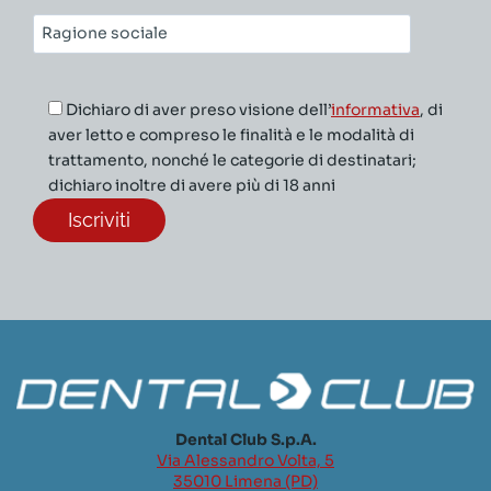
Ragione
sociale*
Dichiaro di aver preso visione dell’
informativa
, di
aver letto e compreso le finalità e le modalità di
trattamento, nonché le categorie di destinatari;
dichiaro inoltre di avere più di 18 anni
Dental Club S.p.A.
Via Alessandro Volta, 5
35010 Limena (PD)