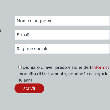
Nome
e
l
cognome*
E-
mail*
Ragione
sociale*
Dichiaro di aver preso visione dell’
informat
modalità di trattamento, nonché le categorie di
18 anni