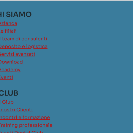
I SIAMO
Azienda
e filiali
Il team di consulenti
Deposito e logistica
Servizi avanzati
Download
Academy
Eventi
 CLUB
Il Club
I nostri Clienti
Incontri e formazione
Training professionale
Eventi Dental Club