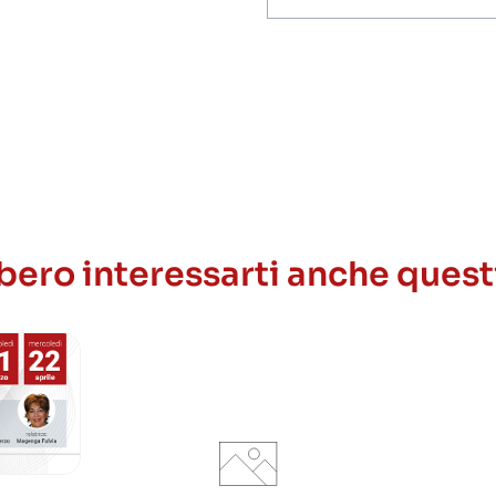
invio
ricezione
newsletter
ero interessarti anche quest