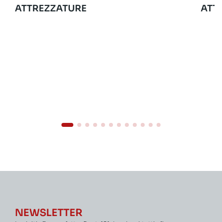
ATTREZZATURE
ATT
NEWSLETTER