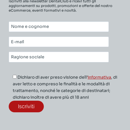
Iscriviti alla newsletter DentalClub e ricevi tutti gli
aggiornamenti su prodotti, promozioni e offerte del nostro
eCommerce, eventi formativi e novità.
Nome
e
cognome*
E-
mail*
Ragione
sociale*
Dichiaro di aver preso visione dell’
informativa
, di
aver letto e compreso le finalità e le modalità di
trattamento, nonché le categorie di destinatari;
dichiaro inoltre di avere più di 18 anni