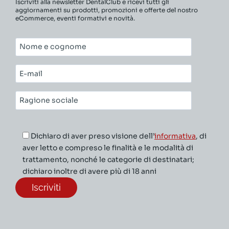
Iscriviti alla newsletter DentalClub e ricevi tutti gli
aggiornamenti su prodotti, promozioni e offerte del nostro
eCommerce, eventi formativi e novità.
Nome
e
cognome*
E-
mail*
Ragione
sociale*
Dichiaro di aver preso visione dell’
informativa
, di
aver letto e compreso le finalità e le modalità di
trattamento, nonché le categorie di destinatari;
dichiaro inoltre di avere più di 18 anni