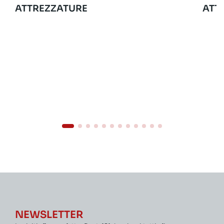
ATTREZZATURE
ATT
NEWSLETTER