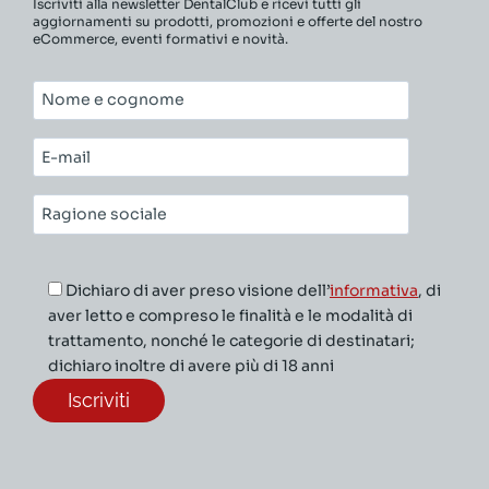
Iscriviti alla newsletter DentalClub e ricevi tutti gli
aggiornamenti su prodotti, promozioni e offerte del nostro
eCommerce, eventi formativi e novità.
Nome
e
cognome*
E-
mail*
Ragione
sociale*
Dichiaro di aver preso visione dell’
informativa
, di
aver letto e compreso le finalità e le modalità di
trattamento, nonché le categorie di destinatari;
dichiaro inoltre di avere più di 18 anni