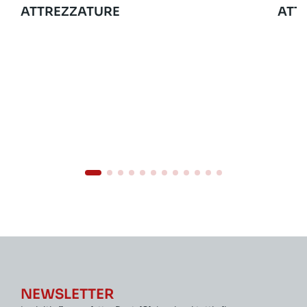
ATTREZZATURE
ATT
NEWSLETTER