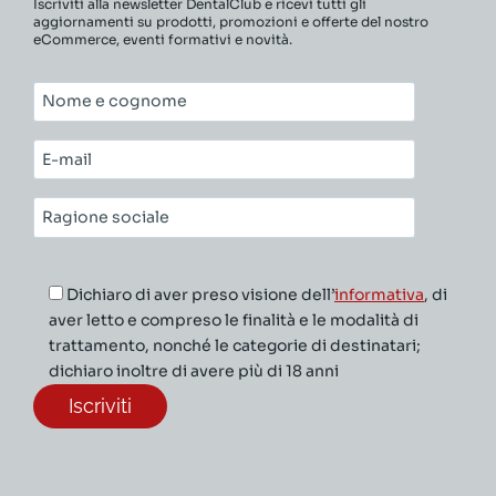
Iscriviti alla newsletter DentalClub e ricevi tutti gli
aggiornamenti su prodotti, promozioni e offerte del nostro
eCommerce, eventi formativi e novità.
Nome
e
cognome*
E-
mail*
Ragione
sociale*
Dichiaro di aver preso visione dell’
informativa
, di
aver letto e compreso le finalità e le modalità di
trattamento, nonché le categorie di destinatari;
dichiaro inoltre di avere più di 18 anni