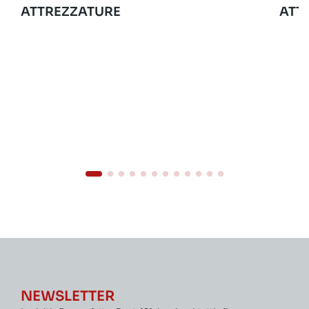
ATTREZZATURE
ATT
NEWSLETTER