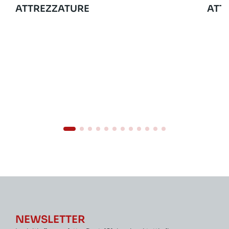
ATTREZZATURE
ATT
NEWSLETTER