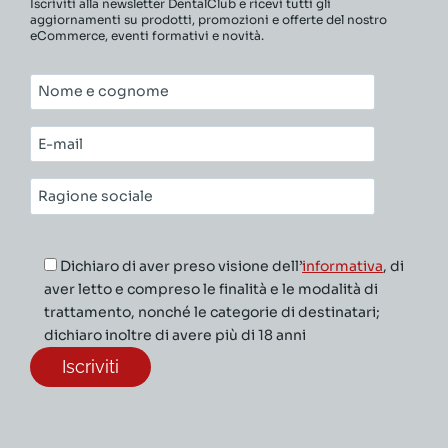
Iscriviti alla newsletter DentalClub e ricevi tutti gli
aggiornamenti su prodotti, promozioni e offerte del nostro
eCommerce, eventi formativi e novità.
Nome
e
cognome*
E-
mail*
Ragione
sociale*
Dichiaro di aver preso visione dell’
informativa
, di
aver letto e compreso le finalità e le modalità di
trattamento, nonché le categorie di destinatari;
dichiaro inoltre di avere più di 18 anni