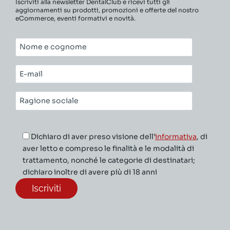
Iscriviti alla newsletter DentalClub e ricevi tutti gli
aggiornamenti su prodotti, promozioni e offerte del nostro
eCommerce, eventi formativi e novità.
Nome
e
cognome*
E-
mail*
Ragione
sociale*
Dichiaro di aver preso visione dell’
informativa
, di
aver letto e compreso le finalità e le modalità di
trattamento, nonché le categorie di destinatari;
dichiaro inoltre di avere più di 18 anni