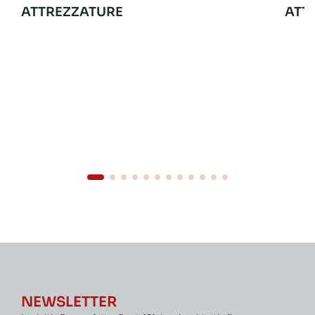
ATTREZZATURE
ATT
NEWSLETTER