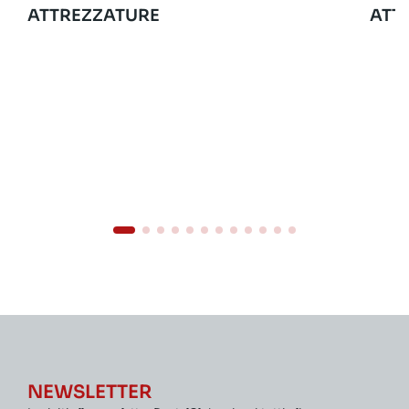
ATTREZZATURE
ATT
NEWSLETTER