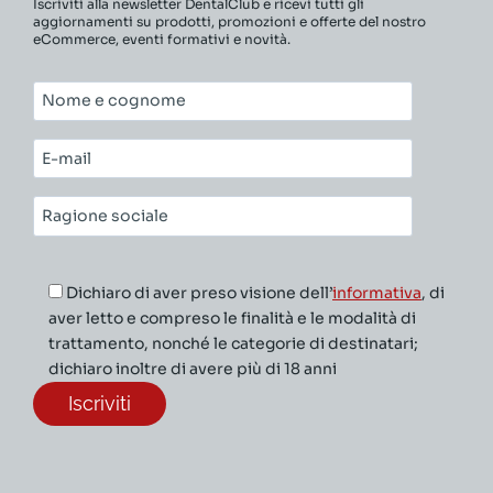
Iscriviti alla newsletter DentalClub e ricevi tutti gli
aggiornamenti su prodotti, promozioni e offerte del nostro
eCommerce, eventi formativi e novità.
Nome
e
cognome*
E-
mail*
Ragione
sociale*
Dichiaro di aver preso visione dell’
informativa
, di
aver letto e compreso le finalità e le modalità di
trattamento, nonché le categorie di destinatari;
dichiaro inoltre di avere più di 18 anni