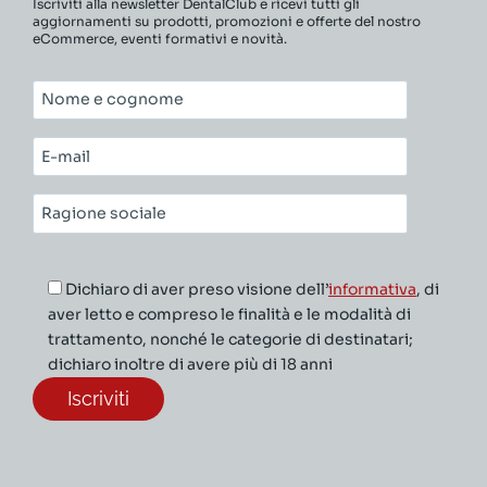
Iscriviti alla newsletter DentalClub e ricevi tutti gli
aggiornamenti su prodotti, promozioni e offerte del nostro
eCommerce, eventi formativi e novità.
Nome
e
cognome*
E-
mail*
Ragione
sociale*
Dichiaro di aver preso visione dell’
informativa
, di
aver letto e compreso le finalità e le modalità di
trattamento, nonché le categorie di destinatari;
dichiaro inoltre di avere più di 18 anni