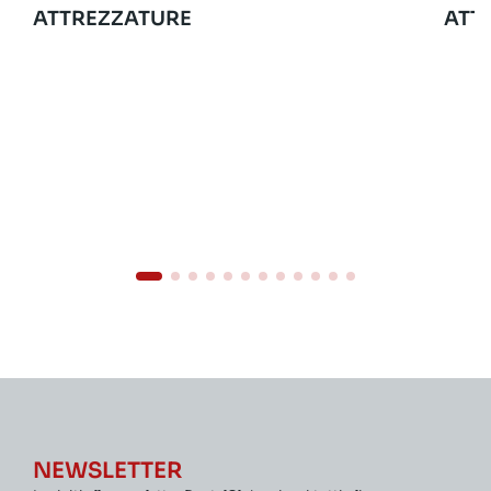
ATTREZZATURE
ATT
NEWSLETTER