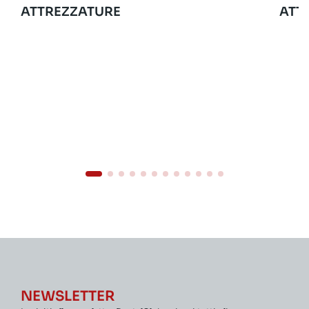
ATTREZZATURE
ATT
NEWSLETTER