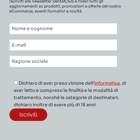
Iscriviti alla newsletter DentalClub e ricevi tutti gli
aggiornamenti su prodotti, promozioni e offerte del nostro
eCommerce, eventi formativi e novità.
Nome
e
cognome*
E-
mail*
Ragione
sociale*
Dichiaro di aver preso visione dell’
informativa
, di
aver letto e compreso le finalità e le modalità di
trattamento, nonché le categorie di destinatari;
dichiaro inoltre di avere più di 18 anni