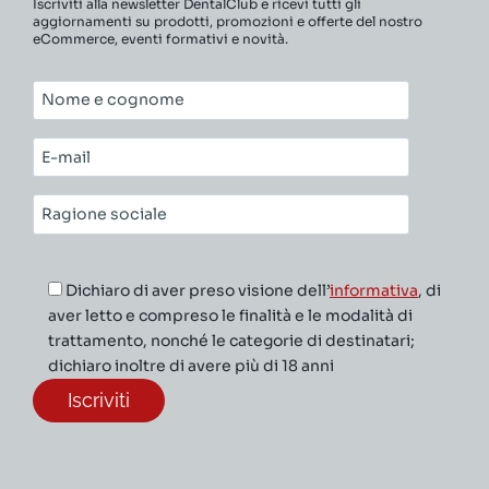
Iscriviti alla newsletter DentalClub e ricevi tutti gli
aggiornamenti su prodotti, promozioni e offerte del nostro
eCommerce, eventi formativi e novità.
Nome
e
cognome*
E-
mail*
Ragione
sociale*
Dichiaro di aver preso visione dell’
informativa
, di
aver letto e compreso le finalità e le modalità di
trattamento, nonché le categorie di destinatari;
dichiaro inoltre di avere più di 18 anni