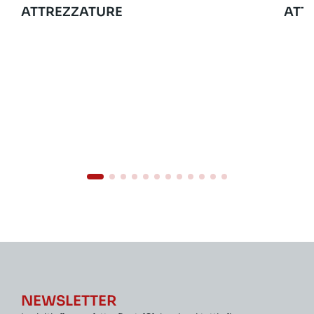
ATTREZZATURE
ATT
NEWSLETTER