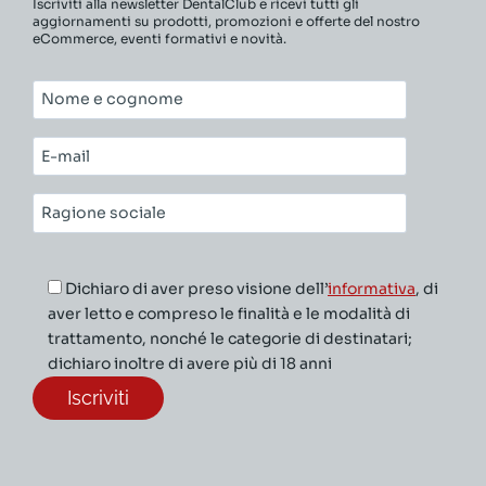
Iscriviti alla newsletter DentalClub e ricevi tutti gli
aggiornamenti su prodotti, promozioni e offerte del nostro
eCommerce, eventi formativi e novità.
Nome
e
cognome*
E-
mail*
Ragione
sociale*
Dichiaro di aver preso visione dell’
informativa
, di
aver letto e compreso le finalità e le modalità di
trattamento, nonché le categorie di destinatari;
dichiaro inoltre di avere più di 18 anni