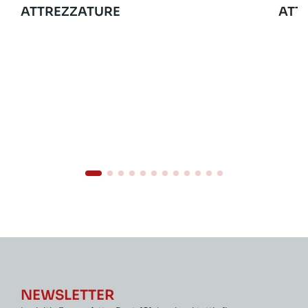
ATTREZZATURE
ATT
NEWSLETTER