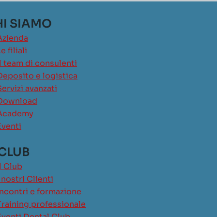
I SIAMO
Azienda
e filiali
Il team di consulenti
Deposito e logistica
Servizi avanzati
Download
Academy
Eventi
 CLUB
Il Club
I nostri Clienti
Incontri e formazione
Training professionale
Eventi Dental Club