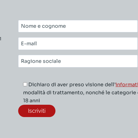
Nome
e
l
cognome*
E-
mail*
Ragione
sociale*
Dichiaro di aver preso visione dell’
informat
modalità di trattamento, nonché le categorie di
18 anni