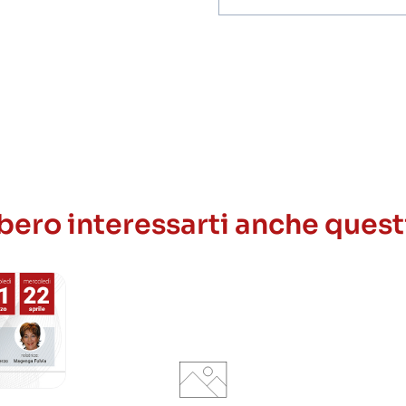
invio
ricezione
newsletter
ero interessarti anche quest