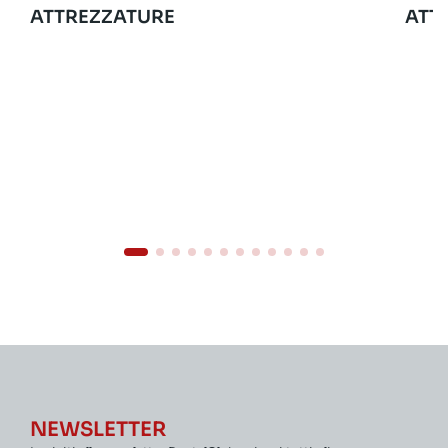
ATTREZZATURE
ATT
NEWSLETTER