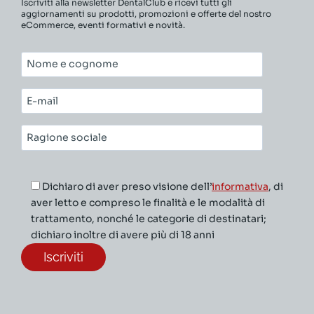
Iscriviti alla newsletter DentalClub e ricevi tutti gli
aggiornamenti su prodotti, promozioni e offerte del nostro
eCommerce, eventi formativi e novità.
Nome
e
cognome*
E-
mail*
Ragione
sociale*
Dichiaro di aver preso visione dell’
informativa
, di
aver letto e compreso le finalità e le modalità di
trattamento, nonché le categorie di destinatari;
dichiaro inoltre di avere più di 18 anni