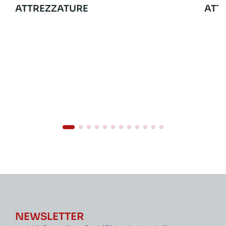
ATTREZZATURE
ATT
NEWSLETTER