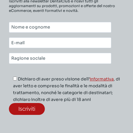
Iscriviti alla newsletter DentalClub e ricevi tutti gli
aggiornamenti su prodotti, promozioni e offerte del nostro
eCommerce, eventi formativi e novità.
Nome
e
cognome*
E-
mail*
Ragione
sociale*
Dichiaro di aver preso visione dell’
informativa
, di
aver letto e compreso le finalità e le modalità di
trattamento, nonché le categorie di destinatari;
dichiaro inoltre di avere più di 18 anni