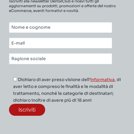
Iscriviti alla newsletter DentalClub e ricevi tutti gli
aggiornamenti su prodotti, promozioni e offerte del nostro
eCommerce, eventi formativi e novità.
Nome
e
cognome*
E-
mail*
Ragione
sociale*
Dichiaro di aver preso visione dell’
informativa
, di
aver letto e compreso le finalità e le modalità di
trattamento, nonché le categorie di destinatari;
dichiaro inoltre di avere più di 18 anni