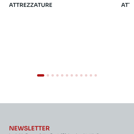
ATTREZZATURE
ATT
NEWSLETTER