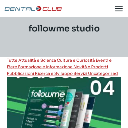
Salta
al
contenuto
followme studio
Tutte
Attualità e Scienza
Cultura e Curiosità
Eventi e
Fiere
Formazione e Informazione
Novità e Prodotti
Pubblicazioni
Ricerca e Sviluppo
Servizi
Uncategorized