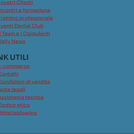
I nostri Clienti
Incontri e formazione
Training professionale
Eventi Dental Club
Il Team e i Consulenti
Daily News
NK UTILI
E-commerce
Contatti
Condizioni di vendita
Note legali
Assistenza tecnica
Codice etico
Whistleblowing