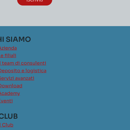
I SIAMO
Azienda
e filiali
Il team di consulenti
Deposito e logistica
Servizi avanzati
Download
Academy
Eventi
 CLUB
Il Club