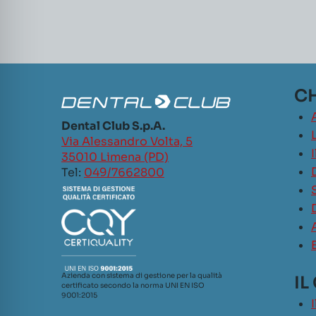
CH
Dental Club S.p.A.
L
Via Alessandro Volta, 5
35010 Limena (PD)
Tel:
049/7662800
Azienda con sistema di gestione per la qualità
IL
certificato secondo la norma UNI EN ISO
9001:2015