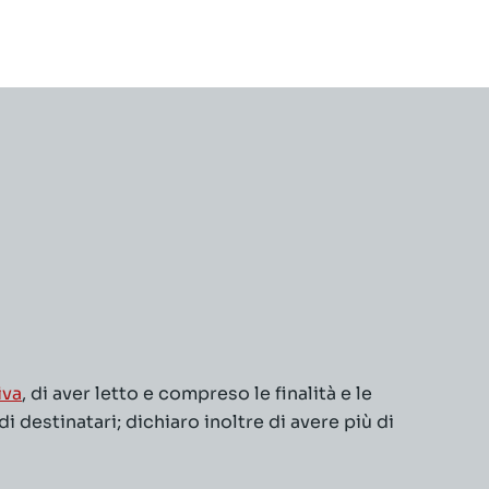
iva
, di aver letto e compreso le finalità e le
 destinatari; dichiaro inoltre di avere più di