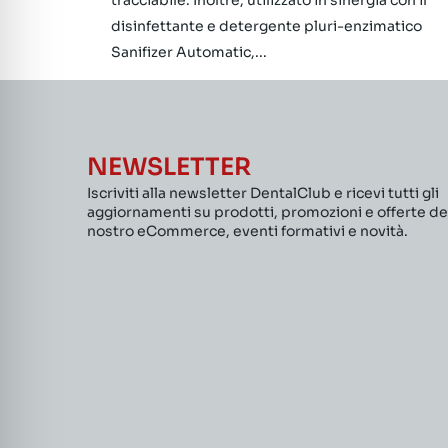
tracciabile. Inoltre, utilizzato in sinergia con il
disinfettante e detergente pluri-enzimatico
Sanifizer Automatic,...
NEWSLETTER
Iscriviti alla newsletter DentalClub e ricevi tutti gli
aggiornamenti su prodotti, promozioni e offerte de
nostro eCommerce, eventi formativi e novità.