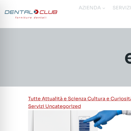
Salta
AZIENDA
SERVIZ
al
contenuto
Tutte
Attualità e Scienza
Cultura e Curiosi
Servizi
Uncategorized