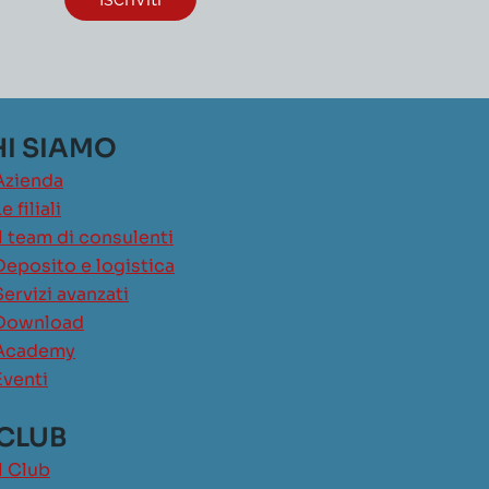
I SIAMO
Azienda
e filiali
Il team di consulenti
Deposito e logistica
Servizi avanzati
Download
Academy
Eventi
 CLUB
Il Club