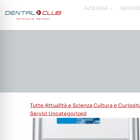
Salta
AZIENDA
SERVIZ
al
contenuto
Tutte
Attualità e Scienza
Cultura e Curiosi
Servizi
Uncategorized