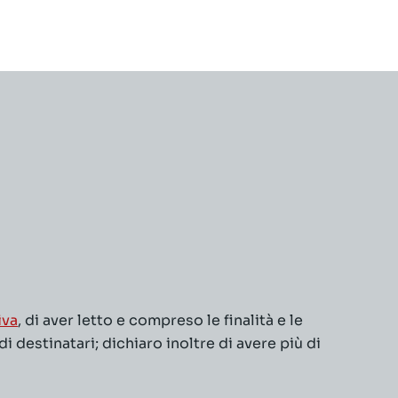
iva
, di aver letto e compreso le finalità e le
 destinatari; dichiaro inoltre di avere più di