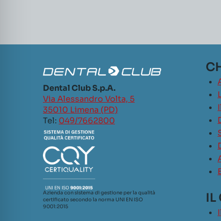
CH
Dental Club S.p.A.
L
Via Alessandro Volta, 5
35010 Limena (PD)
Tel:
049/7662800
Azienda con sistema di gestione per la qualità
IL
certificato secondo la norma UNI EN ISO
9001:2015