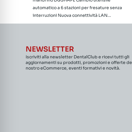
mandrino DGSHAPE Cambio utensile
automatico a 6 stazioni per fresature senza
interruzioni Nuova connettività LAN...
NEWSLETTER
Iscriviti alla newsletter DentalClub e ricevi tutti gli
aggiornamenti su prodotti, promozioni e offerte de
nostro eCommerce, eventi formativi e novità.