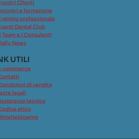
I nostri Clienti
Incontri e formazione
Training professionale
Eventi Dental Club
Il Team e i Consulenti
Daily News
NK UTILI
E-commerce
Contatti
Condizioni di vendita
Note legali
Assistenza tecnica
Codice etico
Whistleblowing