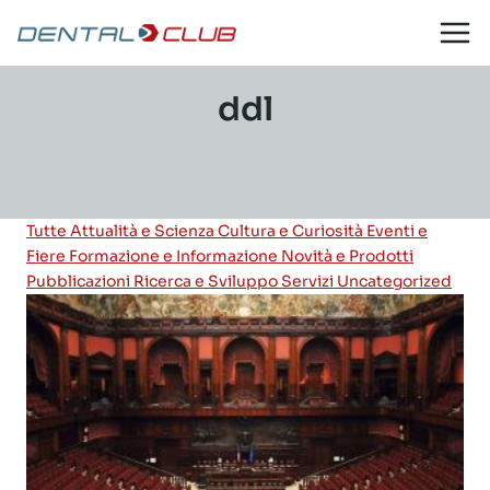
Salta
al
contenuto
ddl
Tutte
Attualità e Scienza
Cultura e Curiosità
Eventi e
Fiere
Formazione e Informazione
Novità e Prodotti
Pubblicazioni
Ricerca e Sviluppo
Servizi
Uncategorized