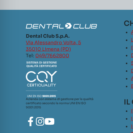
CH
Dental Club S.p.A.
L
Via Alessandro Volta, 5
35010 Limena (PD)
Tel:
049/7662800
Azienda con sistema di gestione per la qualità
IL
certificato secondo la norma UNI EN ISO
9001:2015