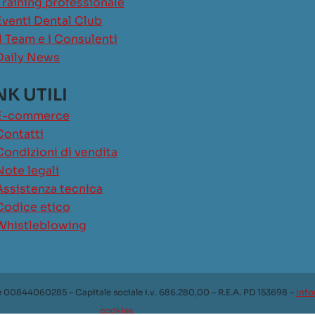
Training professionale
Eventi Dental Club
Il Team e i Consulenti
Daily News
NK UTILI
E-commerce
Contatti
Condizioni di vendita
Note legali
Assistenza tecnica
Codice etico
Whistleblowing
e 00844060285 – Capitale sociale i.v. 686.280,00 – R.E.A. PD 153698 –
Info
cookies