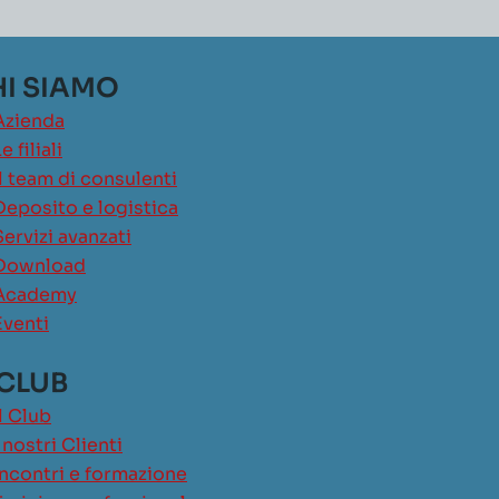
I SIAMO
Azienda
e filiali
Il team di consulenti
Deposito e logistica
Servizi avanzati
Download
Academy
Eventi
 CLUB
Il Club
I nostri Clienti
Incontri e formazione