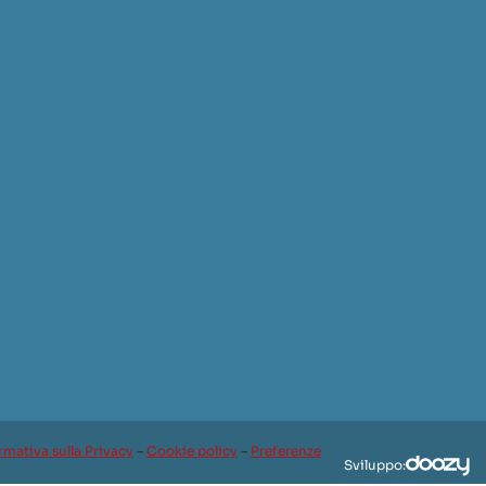
rmativa sulla Privacy
–
Cookie policy
–
Preferenze
Sviluppo: