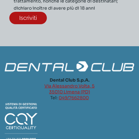
trattamento, nonché le categorie di destinatari;
dichiaro inoltre di avere più di 18 anni
Dental Club S.p.A.
Via Alessandro Volta, 5
35010 Limena (PD)
Tel:
049/7662800