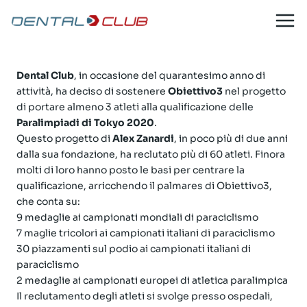
40 anni al tuo fianco
Salta
al
contenuto
14 Ottobre 2019
Dental Club
, in occasione del quarantesimo anno di
attività, ha deciso di sostenere
Obiettivo3
nel progetto
di portare almeno 3 atleti alla qualificazione delle
Paralimpiadi di Tokyo 2020
.
Questo progetto di
Alex Zanardi
, in poco più di due anni
dalla sua fondazione, ha reclutato più di 60 atleti. Finora
molti di loro hanno posto le basi per centrare la
qualificazione, arricchendo il palmares di Obiettivo3,
che conta su:
9 medaglie ai campionati mondiali di paraciclismo
7 maglie tricolori ai campionati italiani di paraciclismo
30 piazzamenti sul podio ai campionati italiani di
paraciclismo
2 medaglie ai campionati europei di atletica paralimpica
Il reclutamento degli atleti si svolge presso ospedali,