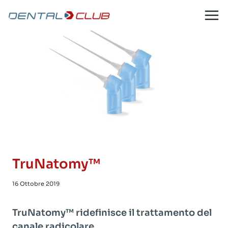
Salta
al
contenuto
TruNatomy™
16 Ottobre 2019
TruNatomy™ ridefinisce il trattamento del
canale radicolare