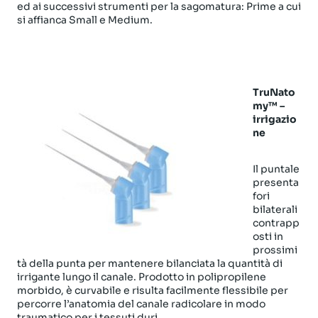
ed ai successivi strumenti per la sagomatura: Prime a cui
si affianca Small e Medium.
TruNato
my™ –
irrigazio
ne
Il puntale
presenta
fori
bilaterali
contrapp
osti in
prossimi
tà della punta per mantenere bilanciata la quantità di
irrigante lungo il canale. Prodotto in polipropilene
morbido, è curvabile e risulta facilmente flessibile per
percorre l’anatomia del canale radicolare in modo
traumatico per i tessuti duri.