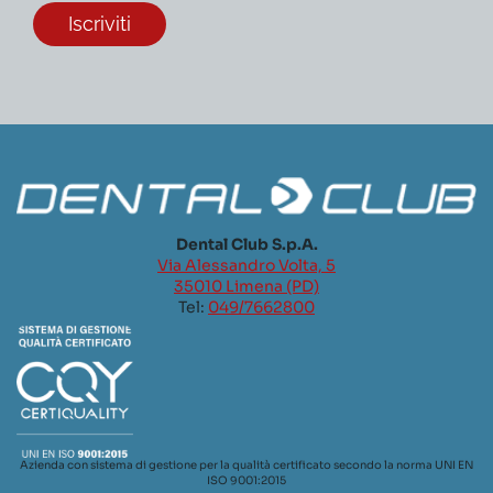
Dental Club S.p.A.
Via Alessandro Volta, 5
35010 Limena (PD)
Tel:
049/7662800
Azienda con sistema di gestione per la qualità certificato secondo la norma UNI EN
ISO 9001:2015