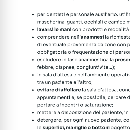
per dentisti e personale ausiliario: util
mascherina, guanti, occhiali e camice
lavarsi le mani
con prodotti e modalità e
comprendere nell’
anamnesi
la richies
di eventuale provenienza da zone con p
obbligatoria o frequentazione di perso
escludere in fase anamnestica la
presen
febbre, dispnea, congiuntivite…);
in sala d’attesa e nell’ambiente operat
tra un paziente e l’altro;
evitare di affollare
la sala d’attesa, con
appuntamenti e, se possibile, cercare d
portare a incontri o saturazione;
mettere a disposizione del paziente, in 
detergere, per ogni nuovo paziente, con
le
superfici, maniglie o bottoni
oggetto