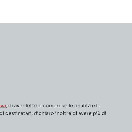
iva
, di aver letto e compreso le finalità e le
 destinatari; dichiaro inoltre di avere più di