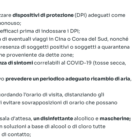
izzare
dispositivi di protezione
(DPI) adeguati come
 monouso;
fficaci prima di indossare i DPI;
ta di eventuali viaggi in Cina o Corea del Sud, nonché
resenza di soggetti positivi o soggetti a quarantena
ne proveniente da dette zone;
za di sintomi
correlabili al COVID-19 (tosse secca,
ivo
prevedere un periodico adeguato ricambio di aria
,
cordando l’orario di visita, distanziando gli
i evitare sovrapposizioni di orario che possano
sala d’attesa,
un disinfettante
alcolico e
mascherine;
 soluzioni a base di alcool o di cloro tutte
 di contatto;