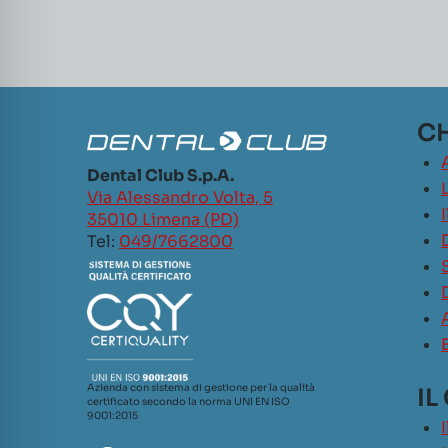
CH
Dental Club S.p.A.
L
Via Alessandro Volta, 5
35010 Limena (PD)
Tel:
049/7662800
Azienda con sistema di gestione per la qualità
IL
certificato secondo la norma UNI EN ISO
9001:2015