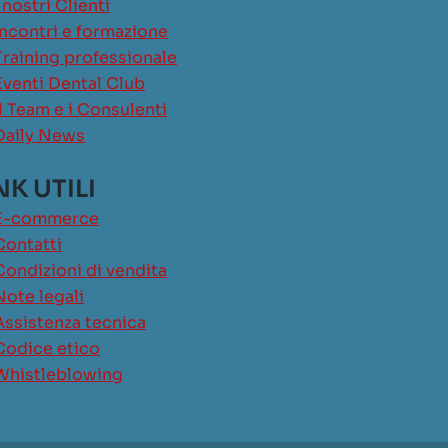
I nostri Clienti
Incontri e formazione
Training professionale
Eventi Dental Club
Il Team e i Consulenti
Daily News
NK UTILI
E-commerce
Contatti
Condizioni di vendita
Note legali
Assistenza tecnica
Codice etico
Whistleblowing