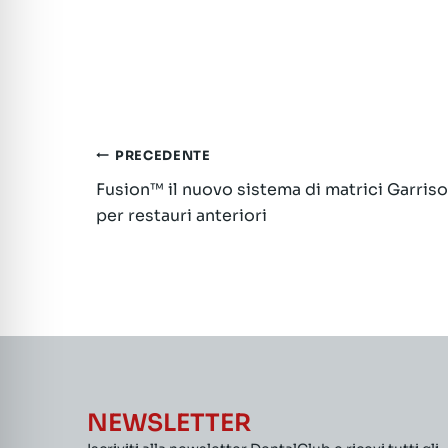
Navigazione
PRECEDENTE
Fusion™ il nuovo sistema di matrici Garris
articoli
per restauri anteriori
NEWSLETTER