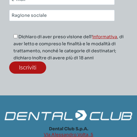
mail*
Ragione
sociale*
Dichiaro di aver preso visione dell’
informativa
, di
aver letto e compreso le finalità e le modalità di
trattamento, nonché le categorie di destinatari;
dichiaro inoltre di avere più di 18 anni
Dental Club S.p.A.
Via Alessandro Volta, 5