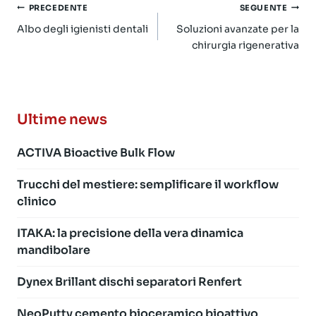
Navigazione
PRECEDENTE
SEGUENTE
articoli
Albo degli igienisti dentali
Soluzioni avanzate per la
chirurgia rigenerativa
Ultime news
ACTIVA Bioactive Bulk Flow
Trucchi del mestiere: semplificare il workflow
clinico
ITAKA: la precisione della vera dinamica
mandibolare
Dynex Brillant dischi separatori Renfert
NeoPutty cemento bioceramico bioattivo