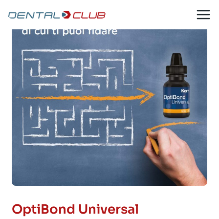
Salta
al
contenuto
OptiBond Universal