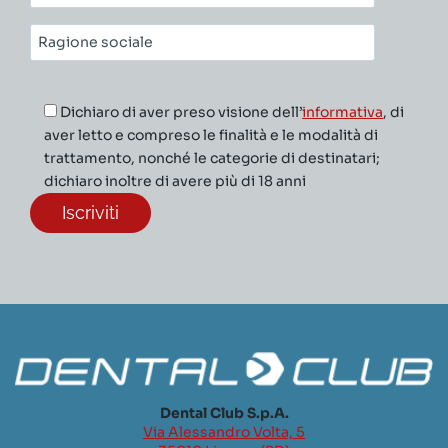
mail*
Ragione
sociale*
Dichiaro di aver preso visione dell’
informativa
, di
aver letto e compreso le finalità e le modalità di
trattamento, nonché le categorie di destinatari;
dichiaro inoltre di avere più di 18 anni
Dental Club S.p.A.
Via Alessandro Volta, 5