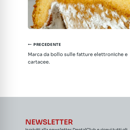
Navigazione
PRECEDENTE
Marca da bollo sulle fatture elettroniche e
articoli
cartacee.
NEWSLETTER
Iscriviti alla newsletter DentalClub e ricevi tutti gli