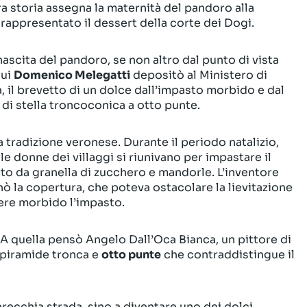
a storia assegna la maternità del pandoro alla
rappresentato il dessert della corte dei Dogi.
nascita del pandoro, se non altro dal punto di vista
cui
Domenico Melegatti
depositò al Ministero di
 il brevetto di un dolce dall’impasto morbido e dal
di stella troncoconica a otto punte.
a tradizione veronese. Durante il periodo natalizio,
 le donne dei villaggi si riunivano per impastare il
rto da granella di zucchero e mandorle. L’inventore
nò la copertura, che poteva ostacolare la lievitazione
ere morbido l’impasto.
A quella pensò Angelo Dall’Oca Bianca, un pittore di
 piramide tronca e
otto punte
che contraddistingue il
arecchia strada, sino a diventare uno dei dolci