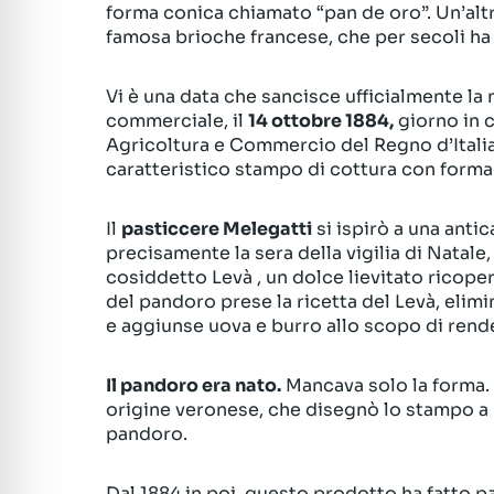
forma conica chiamato “pan de oro”. Un’altr
famosa brioche francese, che per secoli ha 
Vi è una data che sancisce ufficialmente la 
commerciale, il
14 ottobre 1884
,
giorno in 
Agricoltura e Commercio del Regno d’Italia,
caratteristico stampo di cottura con forma 
Il
pasticcere Melegatt
i
si ispirò a una antic
precisamente la sera della vigilia di Natale,
cosiddetto Levà , un dolce lievitato ricope
del pandoro prese la ricetta del Levà, elimi
e aggiunse uova e burro allo scopo di rend
Il pandoro era nato.
Mancava solo la forma. 
origine veronese, che disegnò lo stampo a
pandoro.
Dal 1884 in poi, questo prodotto ha fatto p