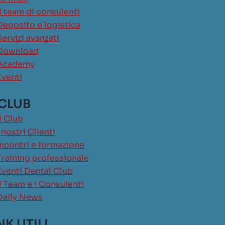
Il team di consulenti
Deposito e logistica
Servizi avanzati
Download
Academy
Eventi
 CLUB
Il Club
I nostri Clienti
Incontri e formazione
Training professionale
Eventi Dental Club
Il Team e i Consulenti
Daily News
NK UTILI