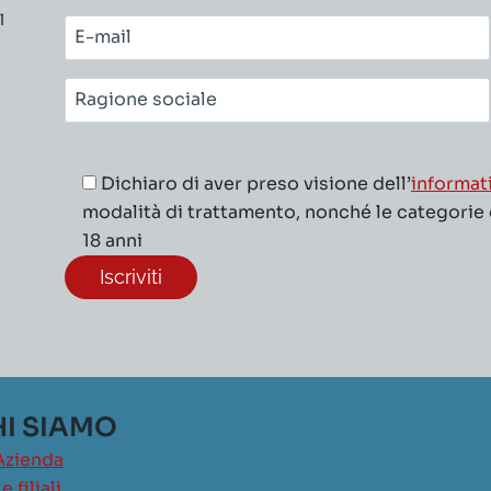
l
cognome*
E-
mail*
Ragione
sociale*
Dichiaro di aver preso visione dell’
informat
modalità di trattamento, nonché le categorie di
18 anni
I SIAMO
Azienda
e filiali