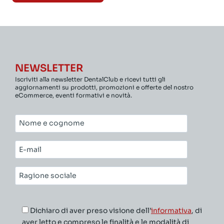
NEWSLETTER
Iscriviti alla newsletter DentalClub e ricevi tutti gli
aggiornamenti su prodotti, promozioni e offerte del nostro
eCommerce, eventi formativi e novità.
Nome
e
cognome*
E-
mail*
Ragione
sociale*
Dichiaro di aver preso visione dell’
informativa
, di
aver letto e compreso le finalità e le modalità di