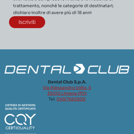
trattamento, nonché le categorie di destinatari;
dichiaro inoltre di avere più di 18 anni
Dental Club S.p.A.
Via Alessandro Volta, 5
35010 Limena (PD)
Tel:
049/7662800