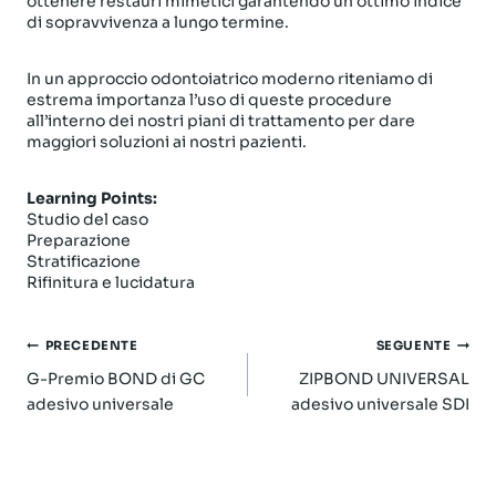
ottenere restauri mimetici garantendo un ottimo indice
di sopravvivenza a lungo termine.
In un approccio odontoiatrico moderno riteniamo di
estrema importanza l’uso di queste procedure
all’interno dei nostri piani di trattamento per dare
maggiori soluzioni ai nostri pazienti.
Learning Points:
Studio del caso
Preparazione
Stratificazione
Rifinitura e lucidatura
Navigazione
PRECEDENTE
SEGUENTE
articoli
G-Premio BOND di GC
ZIPBOND UNIVERSAL
adesivo universale
adesivo universale SDI