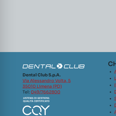
CH
Dental Club S.p.A.
L
Via Alessandro Volta, 5
35010 Limena (PD)
Tel:
049/7662800