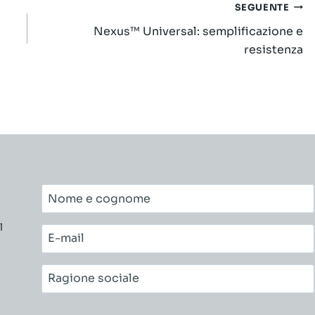
SEGUENTE
Nexus™ Universal: semplificazione e
resistenza
Nome
e
l
cognome*
E-
mail*
Ragione
sociale*