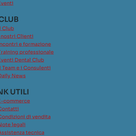
Eventi
 CLUB
Il Club
I nostri Clienti
Incontri e formazione
Training professionale
Eventi Dental Club
Il Team e i Consulenti
Daily News
NK UTILI
E-commerce
Contatti
Condizioni di vendita
Note legali
Assistenza tecnica