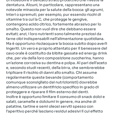
di indebolire il delicato strato protettivo che riveste la
dentatura. Alcuni, in particolare, rappresentano una
notevole minaccia per la salute della bocca: gli agrumi,
interi o spremuti, per esempio, pur essendo ricchi di
vitamine tra cui la C, che protegge le gengive,
contengono acido citrico, fortemente abrasivo per lo
smalto. Questo non vuol dire che debbano essere
evitati; anzi, i loro nutrienti sono talmente preziosi da
farne cibi indispensabili nell’alimentazione quotidiana.
Ma è opportuno risciacquare la bocca subito dopo averli
ingeriti. Un vero e proprio attentato per il benessere del
cavo orale è costituito da bibite gassate ed energy drink
che, per via della loro composizione zuccherina, hanno
un’azione corrosiva su dentina e polpa. Al pari dell’aceto
e, secondo studi recenti, della birra, che sembrerebbe
triplicare il rischio di danni allo smalto. Chi assume
regolarmente queste bevande (comportamento
comunque sconsigliato dai nutrizionisti) dovrebbe
almeno utilizzare un dentifricio specifico in grado di
proteggere e riparare il film esterno dei denti.
Inoltre è opportuno limitare il consumo di snack dolci e
salati, caramelle e dolciumi in genere, ma anche di
patatine, tartine e semi oleosi serviti spesso con
l’aperitivo perché lasciano residui adesivi il cui effetto