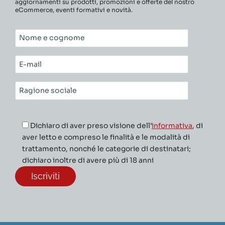
aggiornamenti su prodotti, promozioni e offerte del nostro
eCommerce, eventi formativi e novità.
Nome
e
cognome*
E-
mail*
Ragione
sociale*
Dichiaro di aver preso visione dell’
informativa
, di
aver letto e compreso le finalità e le modalità di
trattamento, nonché le categorie di destinatari;
dichiaro inoltre di avere più di 18 anni