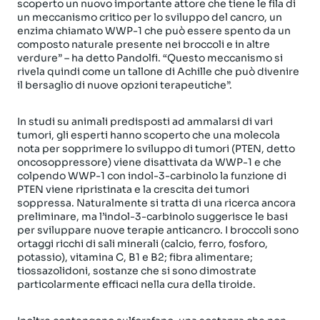
scoperto un nuovo importante attore che tiene le fila di
un meccanismo critico per lo sviluppo del cancro, un
enzima chiamato WWP-1 che può essere spento da un
composto naturale presente nei broccoli e in altre
verdure” – ha detto Pandolfi. “Questo meccanismo si
rivela quindi come un tallone di Achille che può divenire
il bersaglio di nuove opzioni terapeutiche”.
In studi su animali predisposti ad ammalarsi di vari
tumori, gli esperti hanno scoperto che una molecola
nota per sopprimere lo sviluppo di tumori (PTEN, detto
oncosoppressore) viene disattivata da WWP-1 e che
colpendo WWP-1 con indol-3-carbinolo la funzione di
PTEN viene ripristinata e la crescita dei tumori
soppressa. Naturalmente si tratta di una ricerca ancora
preliminare, ma l’indol-3-carbinolo suggerisce le basi
per sviluppare nuove terapie anticancro. I broccoli sono
ortaggi ricchi di sali minerali (calcio, ferro, fosforo,
potassio), vitamina C, B1 e B2; fibra alimentare;
tiossazolidoni, sostanze che si sono dimostrate
particolarmente efficaci nella cura della tiroide.