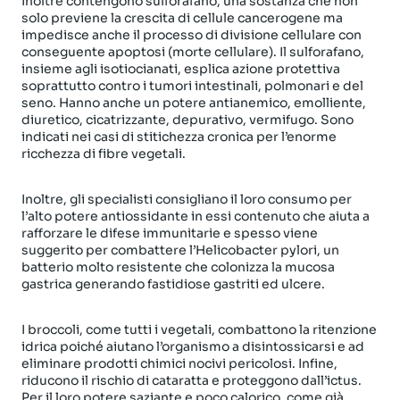
Inoltre contengono sulforafano, una sostanza che non
solo previene la crescita di cellule cancerogene ma
impedisce anche il processo di divisione cellulare con
conseguente apoptosi (morte cellulare). Il sulforafano,
insieme agli isotiocianati, esplica azione protettiva
soprattutto contro i tumori intestinali, polmonari e del
seno. Hanno anche un potere antianemico, emolliente,
diuretico, cicatrizzante, depurativo, vermifugo. Sono
indicati nei casi di stitichezza cronica per l’enorme
ricchezza di fibre vegetali.
Inoltre, gli specialisti consigliano il loro consumo per
l’alto potere antiossidante in essi contenuto che aiuta a
rafforzare le difese immunitarie e spesso viene
suggerito per combattere l’Helicobacter pylori, un
batterio molto resistente che colonizza la mucosa
gastrica generando fastidiose gastriti ed ulcere.
I broccoli, come tutti i vegetali, combattono la ritenzione
idrica poiché aiutano l’organismo a disintossicarsi e ad
eliminare prodotti chimici nocivi pericolosi. Infine,
riducono il rischio di cataratta e proteggono dall’ictus.
Per il loro potere saziante e poco calorico, come già