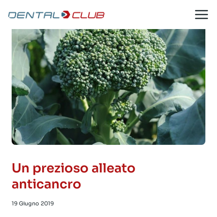
Salta
al
contenuto
Un prezioso alleato
anticancro
19 Giugno 2019