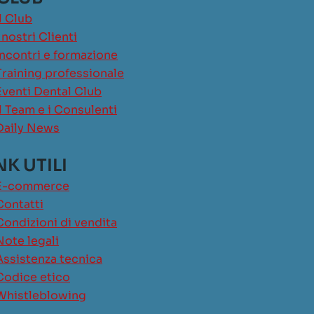
Il Club
I nostri Clienti
Incontri e formazione
Training professionale
Eventi Dental Club
Il Team e i Consulenti
Daily News
NK UTILI
E-commerce
Contatti
Condizioni di vendita
Note legali
Assistenza tecnica
Codice etico
Whistleblowing