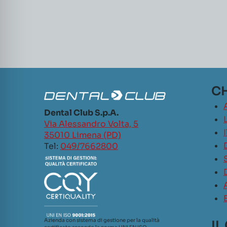
CH
Dental Club S.p.A.
L
Via Alessandro Volta, 5
35010 Limena (PD)
Tel:
049/7662800
Azienda con sistema di gestione per la qualità
IL