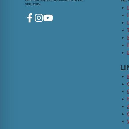
certificato secondo la norma UNI EN ISO
9001:2015
LI