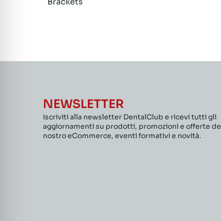
Brackets
NEWSLETTER
Iscriviti alla newsletter DentalClub e ricevi tutti gli
aggiornamenti su prodotti, promozioni e offerte de
nostro eCommerce, eventi formativi e novità.