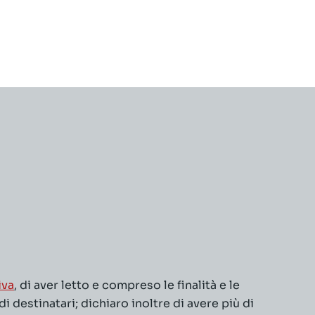
iva
, di aver letto e compreso le finalità e le
 destinatari; dichiaro inoltre di avere più di