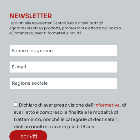
NEWSLETTER
Iscriviti alla newsletter DentalClub e ricevi tutti gli
aggiornamenti su prodotti, promozioni e offerte del nostro
eCommerce, eventi formativi e novità.
Nome
e
cognome*
E-
mail*
Ragione
sociale*
Dichiaro di aver preso visione dell’
informativa
, di
aver letto e compreso le finalità e le modalità di
trattamento, nonché le categorie di destinatari;
dichiaro inoltre di avere più di 18 anni