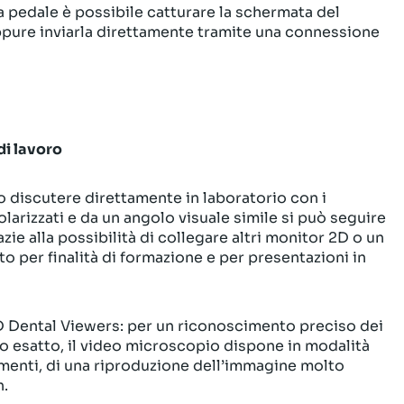
 a pedale è possibile catturare la schermata del
ppure inviarla direttamente trami­te una connessione
 di lavoro
no discutere direttamente in laboratorio con i
olarizzati e da un angolo visuale simile si può seguire
zie alla possibilità di collegare altri mo­nitor 2D o un
o per finalità di formazione e per presentazioni in
3D Dental Viewers: per un riconoscimento preciso dei
do esatto, il video microscopio dispone in modalità
menti, di una riproduzione dell’im­magine molto
n.