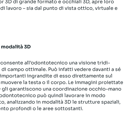
 3D di grande formato e occhiali 3D, apre loro
 lavoro – sia dal punto di vista ottico, virtuale e
 modalità 3D
 consente all’odontotecnico una visione tridi­
 di campo ottimale. Può infatti vedere davanti a sé
 importanti ingrandite di esso direttamente sul
 muovere la testa o il corpo. Le immagini pro­iettate
D gli garantiscono una coordinazione oc­chio-mano
 L’odontotecnico può quindi lavorare in modo
 analizzando in modalità 3D le strut­ture spaziali,
nto profondi o le aree sottostanti.