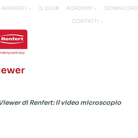
I AVANZATI
IL CLUB
ACADEMY
DOWNLOAD
CONTATTI
iewer
Viewer di Renfert: il video microscopio