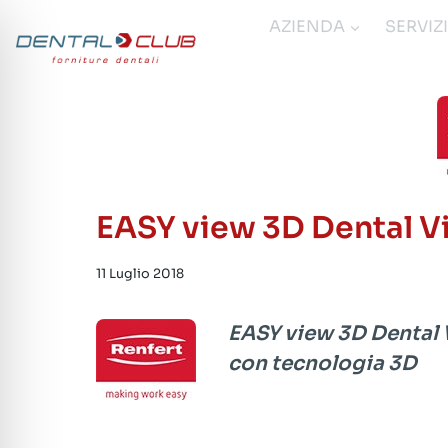
Salta
AZIENDA
SERVIZ
al
contenuto
EASY view 3D Dental V
11 Luglio 2018
EASY vie
w 3D Dental 
con tecnologia 3D