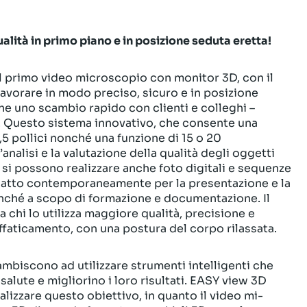
lità in primo piano e in posizione se­duta eretta!
l primo vi­deo microscopio con monitor 3D, con il
avorare in modo preciso, sicuro e in posizione
he uno scambio rapido con clienti e colleghi –
e. Questo sistema innovativo, che consente una
,5 pollici nonché una funzione di 15 o 20
analisi e la va­lutazione della qualità degli oggetti
si possono realizzare anche foto digitali e sequenze
adatto contemporaneamente per la presentazione e la
onché a scopo di formazione e documentazione. Il
chi lo utilizza maggiore qualità, precisione e
faticamento, con una postura del corpo rilassata.
ambiscono ad utilizzare strumenti intelligenti che
 salute e migliorino i loro risultati. EASY view 3D
lizzare questo obiettivo, in quanto il video mi­