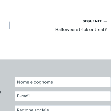
SEGUENTE
Halloween: trick or treat?
Nome
e
l
cognome*
E-
mail*
Ragione