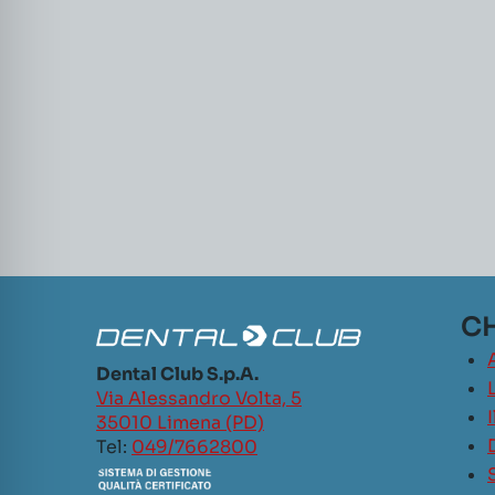
CH
Dental Club S.p.A.
L
Via Alessandro Volta, 5
35010 Limena (PD)
Tel:
049/7662800