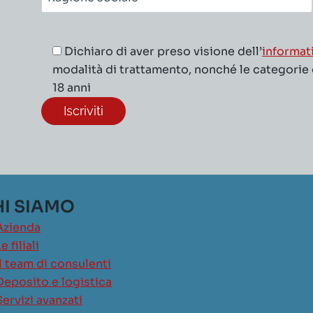
sociale*
Dichiaro di aver preso visione dell’
informat
modalità di trattamento, nonché le categorie di
18 anni
I SIAMO
Azienda
e filiali
Il team di consulenti
Deposito e logistica
Servizi avanzati