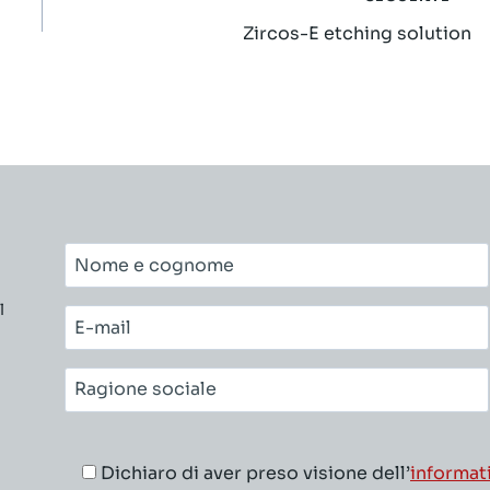
Zircos-E etching solution
Nome
e
l
cognome*
E-
mail*
Ragione
sociale*
Dichiaro di aver preso visione dell’
informat