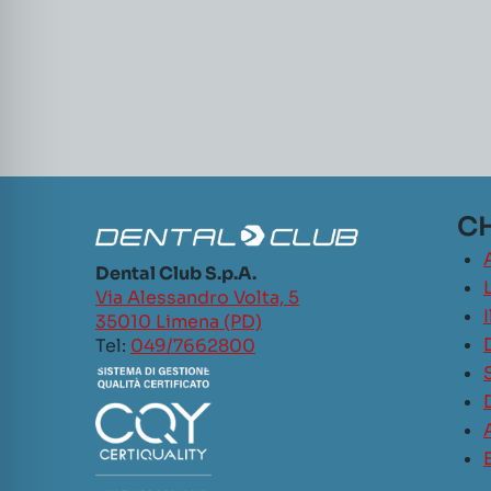
CH
Dental Club S.p.A.
L
Via Alessandro Volta, 5
35010 Limena (PD)
Tel:
049/7662800