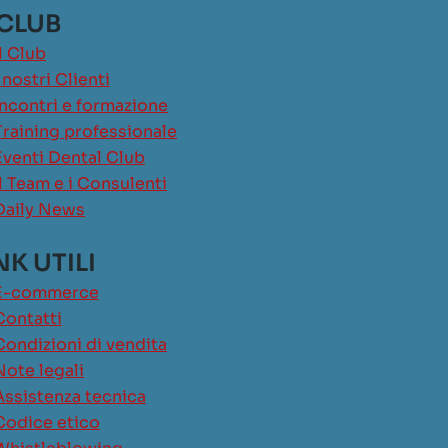
 CLUB
Il Club
I nostri Clienti
Incontri e formazione
Training professionale
Eventi Dental Club
Il Team e i Consulenti
Daily News
NK UTILI
E-commerce
Contatti
Condizioni di vendita
Note legali
Assistenza tecnica
Codice etico