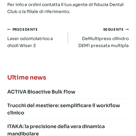
Per info e ordini contatta il tuo agente di fiducia Dental
Club o la filiale di riferimento.
Navigazione
PRECEDENTE
SEGUENTE
articoli
Laser odontoiatrico a
DeMultipress cilindro
diodi Wiser 3
DEM1 pressata multipla
Ultime news
ACTIVA Bioactive Bulk Flow
Trucchi del mestiere: semplificare il workflow
clinico
ITAKA: la precisione della vera dinamica
mandibolare