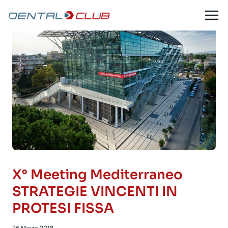
Salta
al
contenuto
X° Meeting Mediterraneo
STRATEGIE VINCENTI IN
PROTESI FISSA
26 Marzo 2018