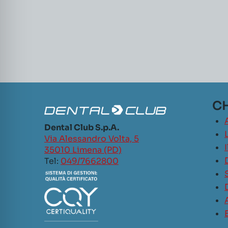
CH
Dental Club S.p.A.
L
Via Alessandro Volta, 5
35010 Limena (PD)
Tel:
049/7662800