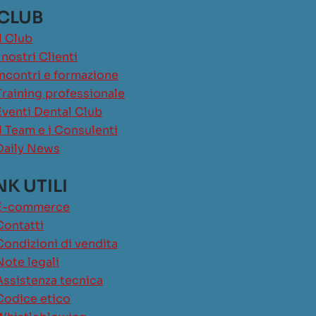
 CLUB
Il Club
I nostri Clienti
Incontri e formazione
Training professionale
Eventi Dental Club
Il Team e i Consulenti
Daily News
NK UTILI
E-commerce
Contatti
Condizioni di vendita
Note legali
Assistenza tecnica
Codice etico