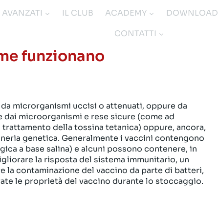
I AVANZATI
IL CLUB
ACADEMY
DOWNLOAD
CONTATTI
ome funzionano
i da microrganismi uccisi o attenuati, oppure da
te dai microorganismi e rese sicure (come ad
 trattamento della tossina tetanica) oppure, ancora,
gneria genetica. Generalmente i vaccini contengono
ogica a base salina) e alcuni possono contenere, in
gliorare la risposta del sistema immunitario, un
e la contaminazione del vaccino da parte di batteri,
ate le proprietà del vaccino durante lo stoccaggio.