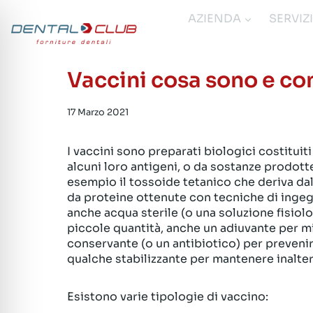
Salta
AZIENDA
SERVIZ
al
contenuto
Vaccini cosa sono e c
17 Marzo 2021
I vaccini sono preparati biologici costituit
alcuni loro antigeni, o da sostanze prodot
esempio il tossoide tetanico che deriva dal
da proteine ottenute con tecniche di inge
anche acqua sterile (o una soluzione fisiol
piccole quantità, anche un adiuvante per mi
conservante (o un antibiotico) per prevenir
qualche stabilizzante per mantenere inalter
Esistono varie tipologie di vaccino: