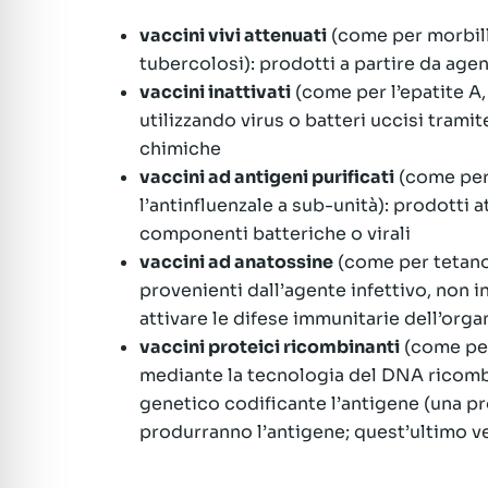
vaccini vivi attenuati
(come per morbillo,
tubercolosi): prodotti a partire da agen
vaccini inattivati
(come per l’epatite A, 
utilizzando virus o batteri uccisi tram
chimiche
vaccini ad antigeni purificati
(come per 
l’antinfluenzale a sub-unità): prodotti a
componenti batteriche o virali
vaccini ad anatossine
(come per tetano 
provenienti dall’agente infettivo, non i
attivare le difese immunitarie dell’org
vaccini proteici ricombinanti
(come per
mediante la tecnologia del DNA ricomb
genetico codificante l’antigene (una pr
produrranno l’antigene; quest’ultimo ve