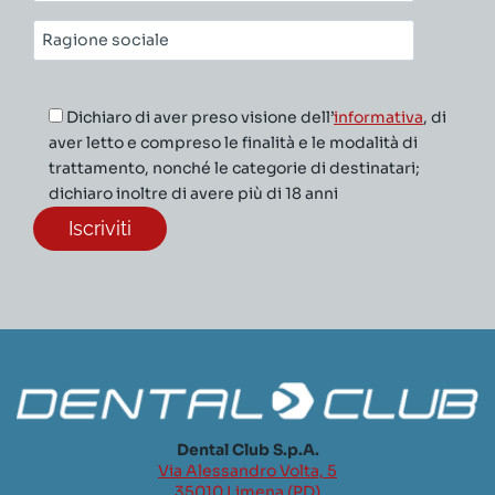
mail*
Ragione
sociale*
Dichiaro di aver preso visione dell’
informativa
, di
aver letto e compreso le finalità e le modalità di
trattamento, nonché le categorie di destinatari;
dichiaro inoltre di avere più di 18 anni
Dental Club S.p.A.
Via Alessandro Volta, 5
35010 Limena (PD)