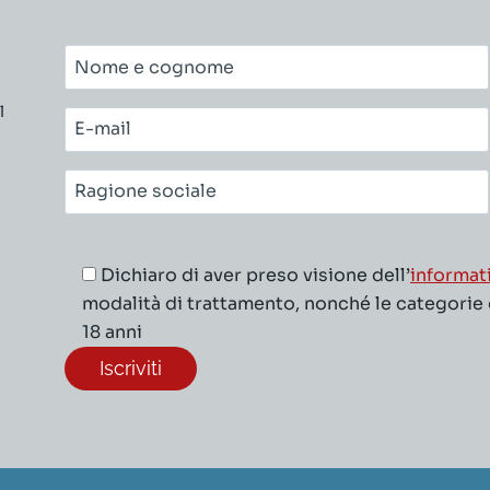
Nome
e
l
cognome*
E-
mail*
Ragione
sociale*
Dichiaro di aver preso visione dell’
informat
modalità di trattamento, nonché le categorie di
18 anni