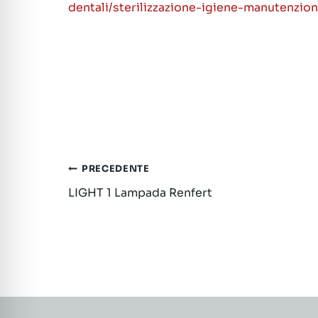
dentali/sterilizzazione-igiene-manutenzione
Navigazione
PRECEDENTE
LIGHT 1 Lampada Renfert
articoli