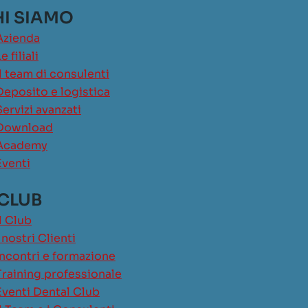
I SIAMO
Azienda
e filiali
Il team di consulenti
Deposito e logistica
Servizi avanzati
Download
Academy
Eventi
 CLUB
Il Club
I nostri Clienti
Incontri e formazione
Training professionale
Eventi Dental Club