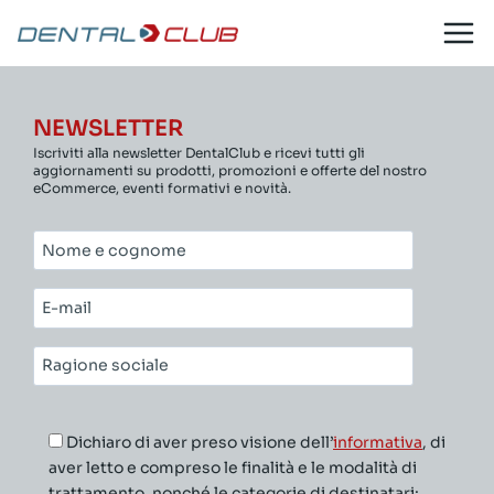
Salta
al
contenuto
NEWSLETTER
Iscriviti alla newsletter DentalClub e ricevi tutti gli
aggiornamenti su prodotti, promozioni e offerte del nostro
eCommerce, eventi formativi e novità.
Nome
e
cognome*
E-
mail*
Ragione
sociale*
Dichiaro di aver preso visione dell’
informativa
, di
aver letto e compreso le finalità e le modalità di
trattamento, nonché le categorie di destinatari;