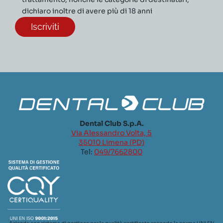
dichiaro inoltre di avere più di 18 anni
Dental Club S.p.A.
Via Alessandro Volta, 5
35010 Limena (PD)
Tel:
049/7662800