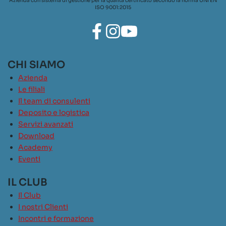
Azienda con sistema di gestione per la qualità certificato secondo la norma UNI EN
ISO 9001:2015
CHI SIAMO
Azienda
Le filiali
Il team di consulenti
Deposito e logistica
Servizi avanzati
Download
Academy
Eventi
IL CLUB
Il Club
I nostri Clienti
Incontri e formazione