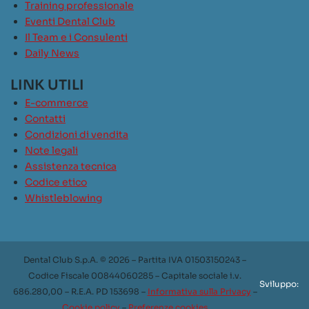
Training professionale
Eventi Dental Club
Il Team e i Consulenti
Daily News
LINK UTILI
E-commerce
Contatti
Condizioni di vendita
Note legali
Assistenza tecnica
Codice etico
Whistleblowing
Dental Club S.p.A. © 2026 – Partita IVA 01503150243 –
Codice Fiscale 00844060285 – Capitale sociale i.v.
Sviluppo:
686.280,00 – R.E.A. PD 153698 –
Informativa sulla Privacy
–
Cookie policy
–
Preferenze cookies