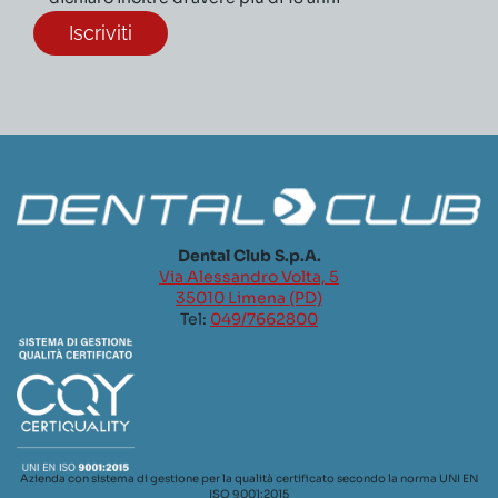
Dental Club S.p.A.
Via Alessandro Volta, 5
35010 Limena (PD)
Tel:
049/7662800
Azienda con sistema di gestione per la qualità certificato secondo la norma UNI EN
ISO 9001:2015