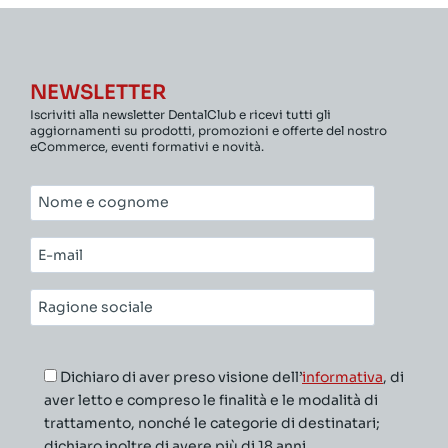
NEWSLETTER
Iscriviti alla newsletter DentalClub e ricevi tutti gli
aggiornamenti su prodotti, promozioni e offerte del nostro
eCommerce, eventi formativi e novità.
Nome
e
cognome*
E-
mail*
Ragione
sociale*
Dichiaro di aver preso visione dell’
informativa
, di
aver letto e compreso le finalità e le modalità di
trattamento, nonché le categorie di destinatari;
dichiaro inoltre di avere più di 18 anni