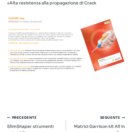
»Alta resistenza alla propagazione di Crack
Navigazione
PRECEDENTE
SEGUENTE
articoli
SlimShaper strumenti
Matrici Garrison kit All In