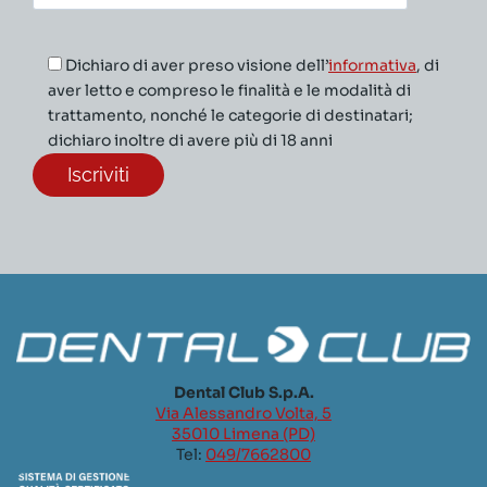
sociale*
Dichiaro di aver preso visione dell’
informativa
, di
aver letto e compreso le finalità e le modalità di
trattamento, nonché le categorie di destinatari;
dichiaro inoltre di avere più di 18 anni
Dental Club S.p.A.
Via Alessandro Volta, 5
35010 Limena (PD)
Tel:
049/7662800