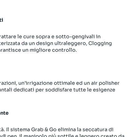
ti
rattare le cure sopra e sotto-gengivali in
terizzata da un design ultraleggero, Clogging
arantisce un migliore controllo.
zioni, un’irrigazione ottimale ed un air polisher
ntali dedicati per soddisfare tutte le esigenze
ente
tà. Il sistema Grab & Go elimina la seccatura di
lky® pen, il manipolo più sottile e leggero creato da