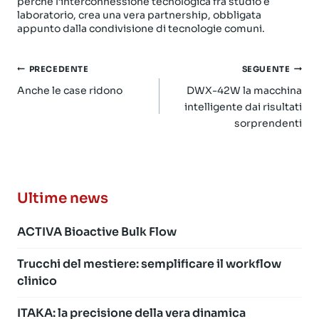
perché l’interconnessione tecnologica fra studio e
laboratorio, crea una vera partnership, obbligata
appunto dalla condivisione di tecnologie comuni.
Navigazione
PRECEDENTE
SEGUENTE
articoli
Anche le case ridono
DWX-42W la macchina
intelligente dai risultati
sorprendenti
Ultime news
ACTIVA Bioactive Bulk Flow
Trucchi del mestiere: semplificare il workflow
clinico
ITAKA: la precisione della vera dinamica