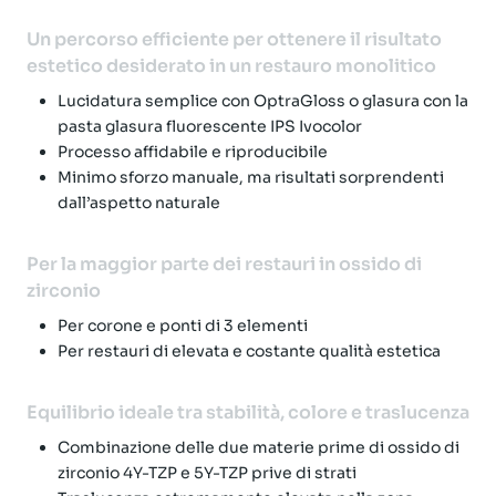
Un percorso efficiente per ottenere il risultato
estetico desiderato in un restauro monolitico
Lucidatura semplice con OptraGloss o glasura con la
pasta glasura fluorescente IPS Ivocolor
Processo affidabile e riproducibile
Minimo sforzo manuale, ma risultati sorprendenti
dall’aspetto naturale
Per la maggior parte dei restauri in ossido di
zirconio
Per corone e ponti di 3 elementi
Per restauri di elevata e costante qualità estetica
Equilibrio ideale tra stabilità, colore e traslucenza
Combinazione delle due materie prime di ossido di
zirconio 4Y-TZP e 5Y-TZP prive di strati