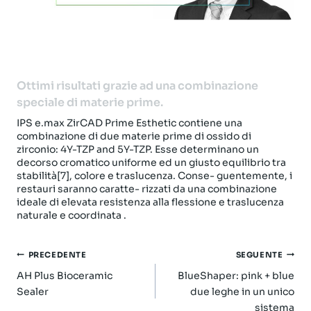
Ottimi risultati grazie ad una combinazione
speciale di materie prime.
IPS e.max ZirCAD Prime Esthetic contiene una
combinazione di due materie prime di ossido di
zirconio: 4Y-TZP and 5Y-TZP. Esse determinano un
decorso cromatico uniforme ed un giusto equilibrio tra
stabilità[7], colore e traslucenza. Conse- guentemente, i
restauri saranno caratte- rizzati da una combinazione
ideale di elevata resistenza alla flessione e traslucenza
naturale e coordinata .
Navigazione
PRECEDENTE
SEGUENTE
articoli
AH Plus Bioceramic
BlueShaper: pink + blue
Sealer
due leghe in un unico
sistema