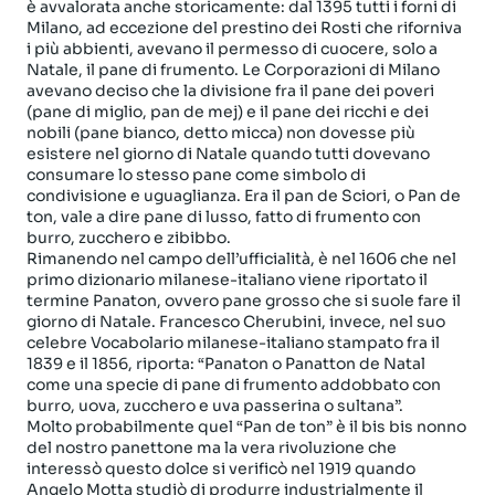
è avvalorata anche storicamente: dal 1395 tutti i forni di
Milano, ad eccezione del prestino dei Rosti che riforniva
i più abbienti, avevano il permesso di cuocere, solo a
Natale, il pane di frumento. Le Corporazioni di Milano
avevano deciso che la divisione fra il pane dei poveri
(pane di miglio, pan de mej) e il pane dei ricchi e dei
nobili (pane bianco, detto micca) non dovesse più
esistere nel giorno di Natale quando tutti dovevano
consumare lo stesso pane come simbolo di
condivisione e uguaglianza. Era il pan de Sciori, o Pan de
ton, vale a dire pane di lusso, fatto di frumento con
burro, zucchero e zibibbo.
Rimanendo nel campo dell’ufficialità, è nel 1606 che nel
primo dizionario milanese-italiano viene riportato il
termine Panaton, ovvero pane grosso che si suole fare il
giorno di Natale. Francesco Cherubini, invece, nel suo
celebre Vocabolario milanese-italiano stampato fra il
1839 e il 1856, riporta: “Panaton o Panatton de Natal
come una specie di pane di frumento addobbato con
burro, uova, zucchero e uva passerina o sultana”.
Molto probabilmente quel “Pan de ton” è il bis bis nonno
del nostro panettone ma la vera rivoluzione che
interessò questo dolce si verificò nel 1919 quando
Angelo Motta studiò di produrre industrialmente il