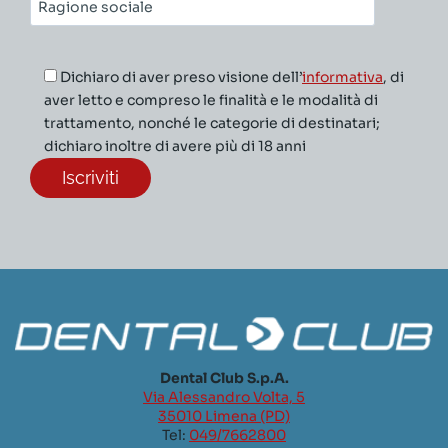
Ragione
sociale*
Dichiaro di aver preso visione dell’
informativa
, di
aver letto e compreso le finalità e le modalità di
trattamento, nonché le categorie di destinatari;
dichiaro inoltre di avere più di 18 anni
Dental Club S.p.A.
Via Alessandro Volta, 5
35010 Limena (PD)
Tel:
049/7662800