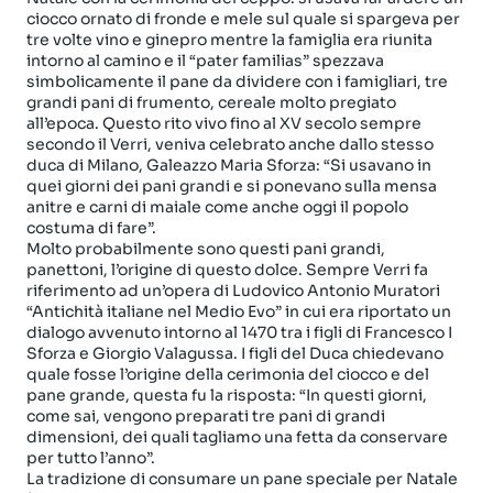
ciocco ornato di fronde e mele sul quale si spargeva per
tre volte vino e ginepro mentre la famiglia era riunita
intorno al camino e il “pater familias” spezzava
simbolicamente il pane da dividere con i famigliari, tre
grandi pani di frumento, cereale molto pregiato
all’epoca. Questo rito vivo fino al XV secolo sempre
secondo il Verri, veniva celebrato anche dallo stesso
duca di Milano, Galeazzo Maria Sforza: “Si usavano in
quei giorni dei pani grandi e si ponevano sulla mensa
anitre e carni di maiale come anche oggi il popolo
costuma di fare”.
Molto probabilmente sono questi pani grandi,
panettoni, l’origine di questo dolce. Sempre Verri fa
riferimento ad un’opera di Ludovico Antonio Muratori
“Antichità italiane nel Medio Evo” in cui era riportato un
dialogo avvenuto intorno al 1470 tra i figli di Francesco I
Sforza e Giorgio Valagussa. I figli del Duca chiedevano
quale fosse l’origine della cerimonia del ciocco e del
pane grande, questa fu la risposta: “In questi giorni,
come sai, vengono preparati tre pani di grandi
dimensioni, dei quali tagliamo una fetta da conservare
per tutto l’anno”.
La tradizione di consumare un pane speciale per Natale