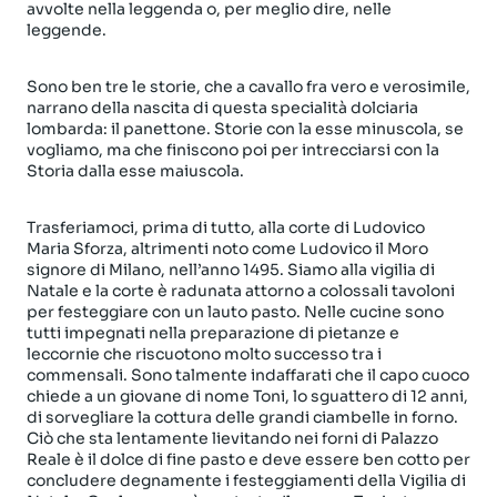
avvolte nella leggenda o, per meglio dire, nelle
leggende.
Sono ben tre le storie, che a cavallo fra vero e verosimile,
narrano della nascita di questa specialità dolciaria
lombarda: il panettone. Storie con la esse minuscola, se
vogliamo, ma che finiscono poi per intrecciarsi con la
Storia dalla esse maiuscola.
Trasferiamoci, prima di tutto, alla corte di Ludovico
Maria Sforza, altrimenti noto come Ludovico il Moro
signore di Milano, nell’anno 1495. Siamo alla vigilia di
Natale e la corte è radunata attorno a colossali tavoloni
per festeggiare con un lauto pasto. Nelle cucine sono
tutti impegnati nella preparazione di pietanze e
leccornie che riscuotono molto successo tra i
commensali. Sono talmente indaffarati che il capo cuoco
chiede a un giovane di nome Toni, lo sguattero di 12 anni,
di sorvegliare la cottura delle grandi ciambelle in forno.
Ciò che sta lentamente lievitando nei forni di Palazzo
Reale è il dolce di fine pasto e deve essere ben cotto per
concludere degnamente i festeggiamenti della Vigilia di