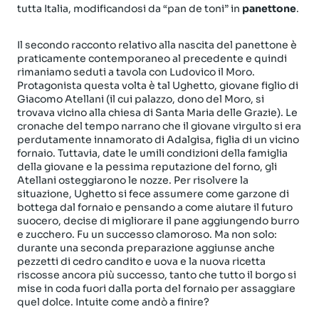
tutta Italia, modificandosi da “pan de toni” in
panettone
.
Il secondo racconto relativo alla nascita del panettone è
praticamente contemporaneo al precedente e quindi
rimaniamo seduti a tavola con Ludovico il Moro.
Protagonista questa volta è tal Ughetto, giovane figlio di
Giacomo Atellani (il cui palazzo, dono del Moro, si
trovava vicino alla chiesa di Santa Maria delle Grazie). Le
cronache del tempo narrano che il giovane virgulto si era
perdutamente innamorato di Adalgisa, figlia di un vicino
fornaio. Tuttavia, date le umili condizioni della famiglia
della giovane e la pessima reputazione del forno, gli
Atellani osteggiarono le nozze. Per risolvere la
situazione, Ughetto si fece assumere come garzone di
bottega dal fornaio e pensando a come aiutare il futuro
suocero, decise di migliorare il pane aggiungendo burro
e zucchero. Fu un successo clamoroso. Ma non solo:
durante una seconda preparazione aggiunse anche
pezzetti di cedro candito e uova e la nuova ricetta
riscosse ancora più successo, tanto che tutto il borgo si
mise in coda fuori dalla porta del fornaio per assaggiare
quel dolce. Intuite come andò a finire?