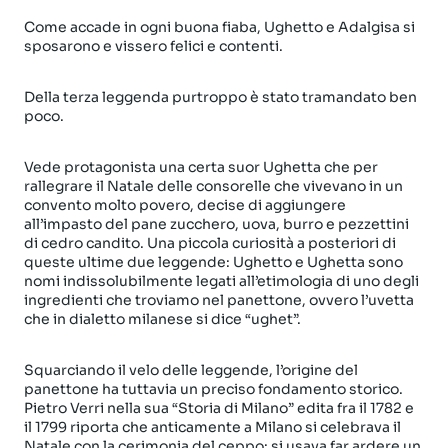
Come accade in ogni buona fiaba, Ughetto e Adalgisa si
sposarono e vissero felici e contenti.
Della terza leggenda purtroppo è stato tramandato ben
poco.
Vede protagonista una certa suor Ughetta che per
rallegrare il Natale delle consorelle che vivevano in un
convento molto povero, decise di aggiungere
all’impasto del pane zucchero, uova, burro e pezzettini
di cedro candito. Una piccola curiosità a posteriori di
queste ultime due leggende: Ughetto e Ughetta sono
nomi indissolubilmente legati all’etimologia di uno degli
ingredienti che troviamo nel panettone, ovvero l’uvetta
che in dialetto milanese si dice “ughet”.
Squarciando il velo delle leggende, l’origine del
panettone ha tuttavia un preciso fondamento storico.
Pietro Verri nella sua “Storia di Milano” edita fra il 1782 e
il 1799 riporta che anticamente a Milano si celebrava il
Natale con la cerimonia del ceppo: si usava far ardere un