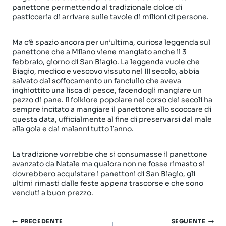
panettone permettendo al tradizionale dolce di
pasticceria di arrivare sulle tavole di milioni di persone.
Ma c’è spazio ancora per un’ultima, curiosa leggenda sul
panettone che a Milano viene mangiato anche il 3
febbraio, giorno di San Biagio. La leggenda vuole che
Biagio, medico e vescovo vissuto nel III secolo, abbia
salvato dal soffocamento un fanciullo che aveva
inghiottito una lisca di pesce, facendogli mangiare un
pezzo di pane. Il folklore popolare nel corso dei secoli ha
sempre incitato a mangiare il panettone allo scoccare di
questa data, ufficialmente al fine di preservarsi dal male
alla gola e dai malanni tutto l’anno.
La tradizione vorrebbe che si consumasse il panettone
avanzato da Natale ma qualora non ne fosse rimasto si
dovrebbero acquistare i panettoni di San Biagio, gli
ultimi rimasti dalle feste appena trascorse e che sono
venduti a buon prezzo.
Navigazione
PRECEDENTE
SEGUENTE