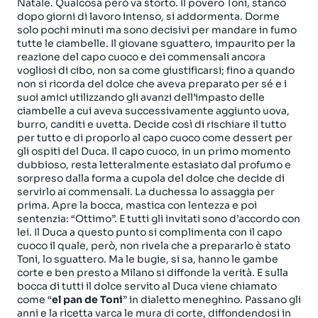
Natale. Qualcosa però va storto. Il povero Toni, stanco
dopo giorni di lavoro intenso, si addormenta. Dorme
solo pochi minuti ma sono decisivi per mandare in fumo
tutte le ciambelle. Il giovane sguattero, impaurito per la
reazione del capo cuoco e dei commensali ancora
vogliosi di cibo, non sa come giustificarsi; fino a quando
non si ricorda del dolce che aveva preparato per sé e i
suoi amici utilizzando gli avanzi dell’impasto delle
ciambelle a cui aveva successivamente aggiunto uova,
burro, canditi e uvetta. Decide così di rischiare il tutto
per tutto e di proporlo al capo cuoco come dessert per
gli ospiti del Duca. Il capo cuoco, in un primo momento
dubbioso, resta letteralmente estasiato dal profumo e
sorpreso dalla forma a cupola del dolce che decide di
servirlo ai commensali. La duchessa lo assaggia per
prima. Apre la bocca, mastica con lentezza e poi
sentenzia: “Ottimo”. E tutti gli invitati sono d’accordo con
lei. Il Duca a questo punto si complimenta con il capo
cuoco il quale, però, non rivela che a prepararlo è stato
Toni, lo sguattero. Ma le bugie, si sa, hanno le gambe
corte e ben presto a Milano si diffonde la verità. E sulla
bocca di tutti il dolce servito al Duca viene chiamato
come “
el pan de Toni
” in dialetto meneghino. Passano gli
anni e la ricetta varca le mura di corte, diffondendosi in